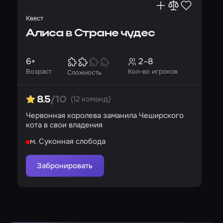
Квест
Алиса в Стране чудес
6+
2–8
Возраст
Кол-во игроков
Сложность
(12 команд)
8.5
/10
Червонная королева заманила Чеширского
кота в свои владения
м. Суконная слобода
Забронировать