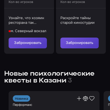
Кол-во игроков
Кол-во игроков
Узнайте, что хозяин
Раскройте тайны
ресторана так
старой киностудии
старательно скрывал
м. Северный вокзал
все эти годы
Забронировать
Забронировать
Новые психологические
квесты в Казани
3
Новинка
Перформанс
П