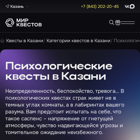
Казань
+7 (843) 202-20-45
ВКонта
Max
Квесты в Казани
Категории квестов в Казани
Психологич
Психологические
квесты в Казани
Неопределенность, беспокойство, тревога… В
психологических квестах страх живет не в
темных углах комнаты, а в лабиринтах вашего
разума. Вам предстоит испытать на себе, что
такое саспенс – напряжение от гнетущей
атмосферы, чувство надвигающейся угрозы и
томительное ожидание неизбежного.