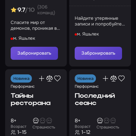
(306
9.7
/10
команд)
Найдите утерянные
Спасите мир от
записи и попробуйте
демонов, проникая в
перезапустить
темные уголки
м. Яшьлек
устройство
м. Яшьлек
больницы
управления снами
Забронировать
Забронировать
Новинка
Новинка
Перформанс
Перформанс
Тайны
Последний
ресторана
сеанс
8+
8+
Возраст
Возраст
Страшность
Страшность
1–15
1–12