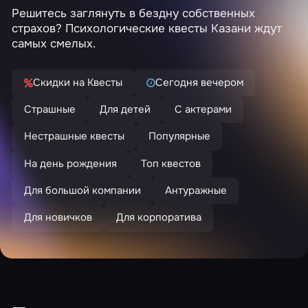
Решитесь заглянуть в бездну собственных
страхов? Психологические квесты Казани ждут
самых смелых.
Скидки на Квесты
Сегодня вечером
Страшные
Для детей
С актерами
Нестрашные квесты
Популярные
На день рождения
Топ квестов
Для большой компании
Антуражные
Для новичков
Для корпоратива