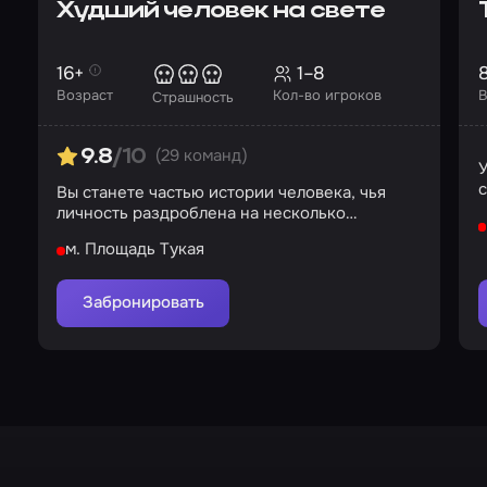
Худший человек на свете
16+
1–8
Возраст
Кол-во игроков
В
Страшность
(29 команд)
9.8
/10
У
с
Вы станете частью истории человека, чья
личность раздроблена на несколько
осколков
м. Площадь Тукая
Забронировать