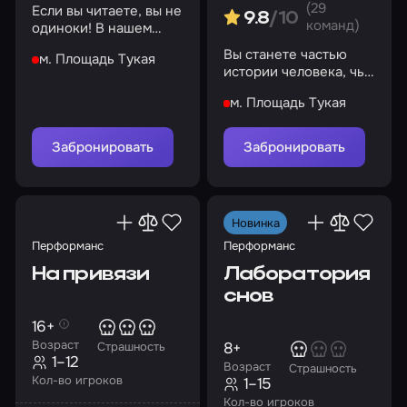
(29
Если вы читаете, вы не
9.8
/10
команд)
одиноки! В нашем
бункере есть еда,
Вы станете частью
м. Площадь Тукая
вода, кров и
истории человека, чья
безопасность
личность раздроблена
м. Площадь Тукая
на несколько
осколков
Забронировать
Забронировать
Новинка
Перформанс
Перформанс
На привязи
Лаборатория
снов
16+
Возраст
8+
Страшность
1–12
Возраст
Страшность
Кол-во игроков
1–15
Кол-во игроков