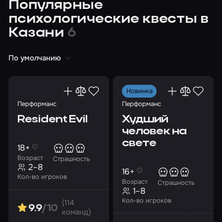
Популярные
психологические квесты в
Казани
6
По умолчанию
Новинка
Перформанс
Перформанс
Resident Evil
Худший
человек на
свете
18+
Возраст
Страшность
2–8
16+
Кол-во игроков
Возраст
Страшность
1–8
Кол-во игроков
(114
9.9
/10
команд)