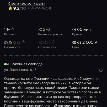
Страна квестов (Казань)
(64 команды)
9.5
/10
14+
2-6
60 мин
Возраст
Кол-во игроков
Время
от 2 500 ₽
Сложность
Страшность
Цена
м. Суконная слобода
ул. Заслонова, д. 5
Однажды на юге Франции исследователи обнаружили
тайную комнату Леонардо да Винчи, в которой он
прожил большую часть своей жизни. Также они нашли
завещание Леонардо, в котором он оставил послание в
будущее. Многие историки до сих пор твердят, что в
послании зашифровано место захоронения да Винчи.
После смерти великий ученый заходил в эту комнату