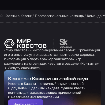
Квесты в Казани
Профессиональные команды
Команда М
Перейти на сайт партн
«Мир Квестов» - информационный сервис. Организация
игр и иные услуги оказываются партнерами сервиса.
Информация о партнерах-организаторах игр
размещена на страницах квестов в разделе «Контакты»
→ «Услугу оказывает».
Квесты в Казани на любой вкус
Квесты в Казани — отличный отдых с семьей
и друзьями! Здесь вы найдете лучшие квест-
комнаты для захватывающих приключений
и незабываемых впечатлений.
Найти квест