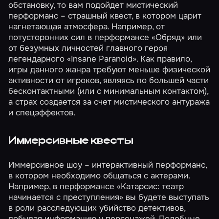
обстановку, то вам подойдет мистический
перформанс – страшный квест, в котором царит
нагнетающая атмосфера. Например, от
потусторонних сил в перформансе
«Обряд»
или
от безумных личностей главного героя
легендарного
«Insane Paranoid»
. Как правило,
игры данного жанра требуют меньше физической
активности от игроков, являясь по большей части
бесконтактными (или с минимальным контактом),
а страх создается за счет мистического антуража
и спецэффектов.
Иммерсивные квесты
Иммерсивное шоу – интерактивный перформанс,
в котором необходимо общаться с актерами.
Например, в перформансе
«Катарсис: театр
начинается с преступления»
вы будете выступать
в роли расследующих убийство детективов,
добывая информацию у персонажей. Подобные