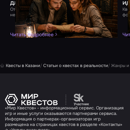
для двоих
ид
От квеста до романтического ужина – 10 идей для
Кве
незабываемого вечера вдвоем
фор
Читать подробнее
Чи
Квесты в Казани
Статьи о квестах в реальности
Жанры и
Перейти на сайт партн
«Мир Квестов» - информационный сервис. Организация
игр и иные услуги оказываются партнерами сервиса.
Информация о партнерах-организаторах игр
размещена на страницах квестов в разделе «Контакты»
→ «Услугу оказывает».