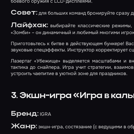
боевого оружия с LCD-дисплеями.
Совет:
для больших команд бронируйте сразу два
Лайфхак:
выбирайте классические режимы, 
«Зомби» – он динамичный и любимый многими игро
Приготовьтесь к битве в действующем бункере! Ва
звуковые спецэффекты. Инструктор корректирует сце
Лазертаг «Убежище» выделяется масштабами и вн
тактика до снайпера. Игра учит стратегии, взаим
устроить чаепитие в уютной зоне для праздников.
3. Экшн-игра «Игра в кал
Бренд:
IGRA
Жанр:
экшн-игра, состязание (с ведущими в об