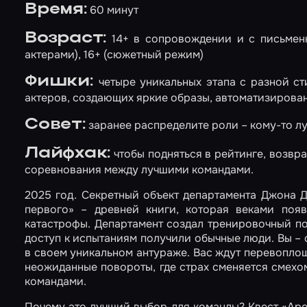
Время:
60 минут
Возраст:
14+ в сопровождении и с письменн
актерами), 16+ (сюжетный режим)
Фишки:
четыре уникальных этапа с разной ст
актеров, создающих яркие образы, автоматизирован
Совет:
заранее распределите роли – кому-то лу
Лайфхак:
чтобы подняться в рейтинге, возвр
соревнования между лучшими командами.
2025 год. Секретный объект департамента Джона 
первого» – древней книги, которая веками поя
катастрофы. Департамент создал тренировочный по
доступ к испытаниям получили обычные люди. Вы – 
в своем уникальном антураже. Вас ждут перевоплоще
неожиданные повороты, где страх сменяется смехом
командами.
Почему это лучший выбор для команды? Квест «Аре