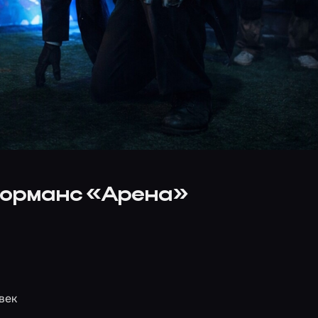
форманс «Арена»
век