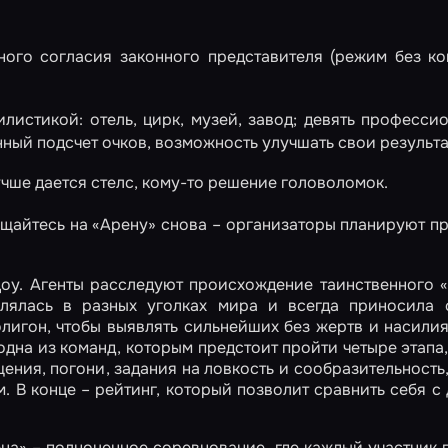
ого согласия законного представителя (режим без ко
илистикой: отель, цирк, музей, завод; девять професси
ный подсчет очков, возможность улучшать свои результа
чше дается стелс, кому-то решение головоломок.
ащайтесь на «Арену» снова – организаторы планируют п
Доу. Агенты расследуют происхождение таинственного 
влялась в разных уголках мира и всегда приносила 
лигон, чтобы выявлять сильнейших без жертв и насилия
одна из команд, которым предстоит пройти четыре этапа
ния, погони, задания на ловкость и сообразительность,
. В конце – рейтинг, который позволит сравнить себя с
на» – полноценное соревнование, где каждый участник 