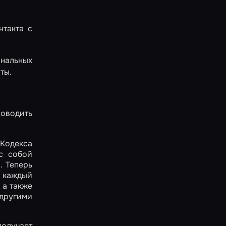
нтакта с
ональных
ты.
роводить
«Кодекса
с собой
. Теперь
, каждый
 а также
 другими
получает