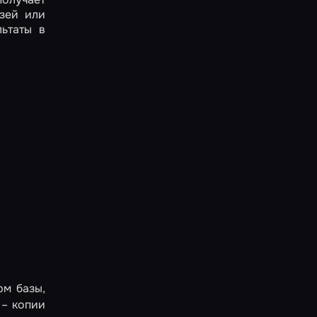
зей или
ьтаты в
рм базы,
 – копии