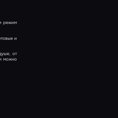
м режим
етовые и
душе, от
ии можно