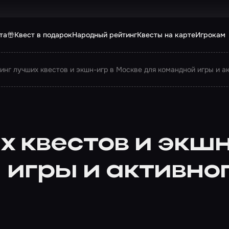
та
Квест в подарок
Народный рейтинг
Квесты на карте
Игрокам
инг лучших квестов и экшн-игр в Москве для командной игры и а
 квестов и экшн
 игры и активно