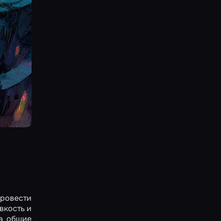
провести
вкость и
 а общие