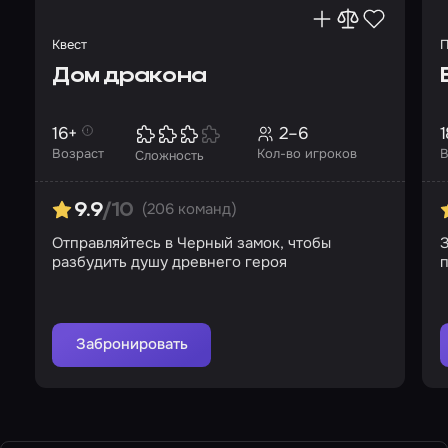
Квест
П
Дом дракона
16+
2–6
1
Возраст
Кол-во игроков
В
Сложность
(206 команд)
9.9
/10
Отправляйтесь в Черный замок, чтобы
З
разбудить душу древнего героя
п
Забронировать