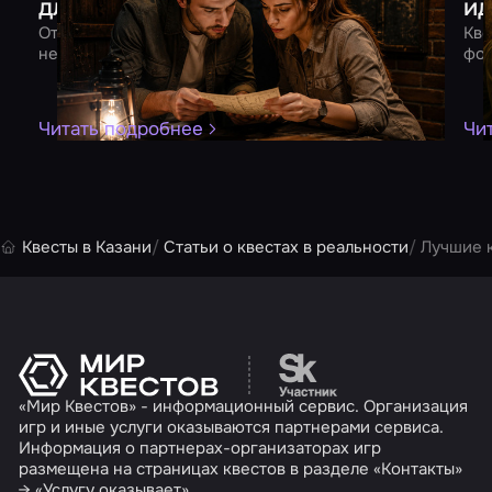
для двоих
ид
От квеста до романтического ужина – 10 идей для
Кве
незабываемого вечера вдвоем
фор
Читать подробнее
Чи
Квесты в Казани
Статьи о квестах в реальности
Лучшие к
Перейти на сайт партн
«Мир Квестов» - информационный сервис. Организация
игр и иные услуги оказываются партнерами сервиса.
Информация о партнерах-организаторах игр
размещена на страницах квестов в разделе «Контакты»
→ «Услугу оказывает».