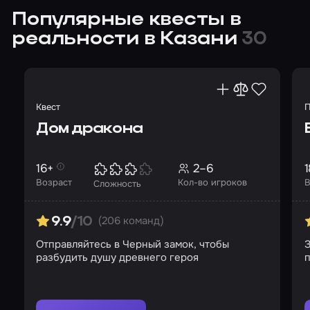
Популярные квесты в
реальности в Казани
30
Квест
П
Дом дракона
16+
2–6
1
Возраст
Кол-во игроков
В
Сложность
(206 команд)
9.9
/10
Отправляйтесь в Черный замок, чтобы
З
разбудить душу древнего героя
п