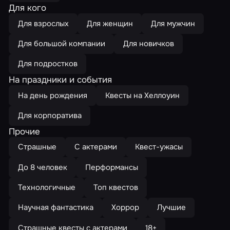
Для кого
Для взрослых
Для женщин
Для мужчин
Для большой компании
Для новичков
Для подростков
На праздники и события
На день рождения
Квесты на Хеллоуин
Для корпоратива
Прочие
Страшные
С актерами
Квест-ужасы
До 8 человек
Перформансы
Технологичные
Топ квестов
Научная фантастика
Хоррор
Лучшие
Страшные квесты с актерами
18+