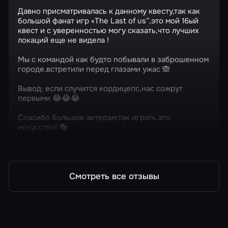
Давно присматривалась к данному квесту,так как
большой фанат игр «The Last of us”,это мой 16ый
квест и с уверенностью могу сказать,что лучших
локаций еще не видела !
Мы с командой как будто побывали в заброшенном
городе,встретили перед глазами ужас 🙈
Вывод: если случится кордицепс,нас сожрут
первыми 😂😂😂
Спасибо большое актерам,так играть,это
искусство! 🎭
10 из 10 ❤️
Смотреть все отзывы