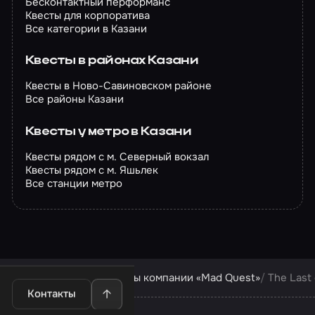
Бесконтактный перформанс
Квесты для корпоратива
Все категории в Казани
Квесты в районах Казани
Квесты в Ново-Савиновском районе
Все районы Казани
Квесты у метро в Казани
Квесты рядом с м. Северный вокзал
Квесты рядом с м. Яшьлек
Все станции метро
Квесты в Казани
Квесты компании «Mad Quest»
The Last 
Контакты