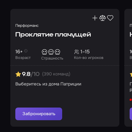
Перформанс
П
Проклятие плачущей
16+
1–15
1
Возраст
Кол-во игроков
В
Страшность
(390 команд)
9.8
/10
Выберитесь из дома Патриции
Забронировать