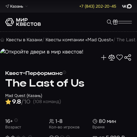
Казань
+7 (843) 202-20-45
ВКонта
Max
Квесты в Казани
Квесты компании «Mad Quest»
The Last 
Квест-Перформанс
The Last of Us
Mad Quest (Казань)
(108 команд)
9.8
/10
16+
1-8
80 мин
Возраст
Кол-во игроков
Время