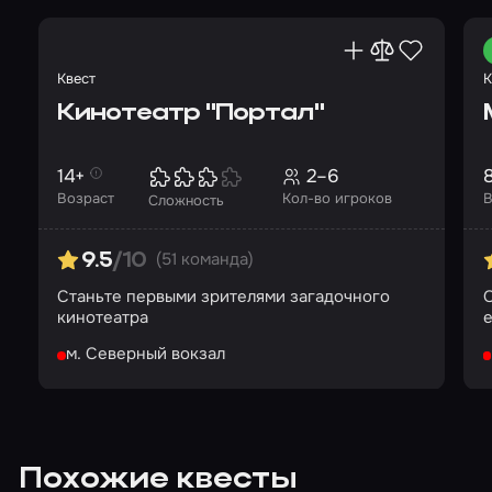
Квест
К
Кинотеатр "Портал"
14+
2–6
Возраст
Кол-во игроков
В
Сложность
(51 команда)
9.5
/10
Станьте первыми зрителями загадочного
О
кинотеатра
е
м. Северный вокзал
Похожие квесты