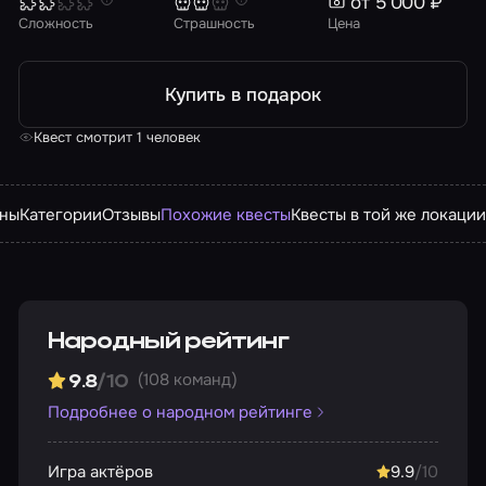
от 5 000 ₽
Сложность
Страшность
Цена
Купить в подарок
Квест смотрит 1 человек
ны
Категории
Отзывы
Похожие квесты
Квесты в той же локаци
Народный рейтинг
(108 команд)
9.8
/10
Подробнее о народном рейтинге
Игра актёров
9.9
/10