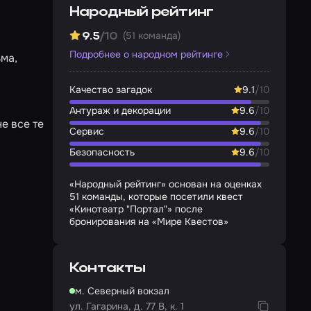
Народный рейтинг
(51 команда)
9.5
/10
Подробнее о народном рейтинге
ьма,
Качество загадок
9.1
/10
Антураж и декорации
9.6
/10
е все те
Сервис
9.6
/10
Безопасность
9.6
/10
«Народный рейтинг» основан на оценках
51 команды, которые посетили квест
«Кинотеатр "Портал"» после
бронирования на «Мире Квестов»
Контакты
м. Северный вокзал
ул. Гагарина, д. 77 В, к. 1