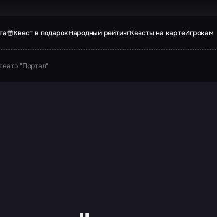
та
Квест в подарок
Народный рейтинг
Квесты на карте
Игрокам
театр "Портал"