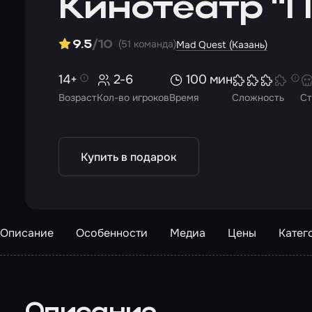
Кинотеатр "
(51 команда)
9.5
/10
Mad Quest (Казань)
14+
2-6
100 мин
Возраст
Кол-во игроков
Время
Сложность
Ст
Купить в подарок
Описание
Особенности
Медиа
Цены
Катег