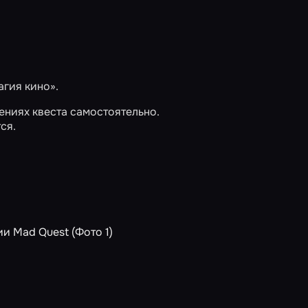
агия кино»
.
ениях квеста самостоятельно.
ся.