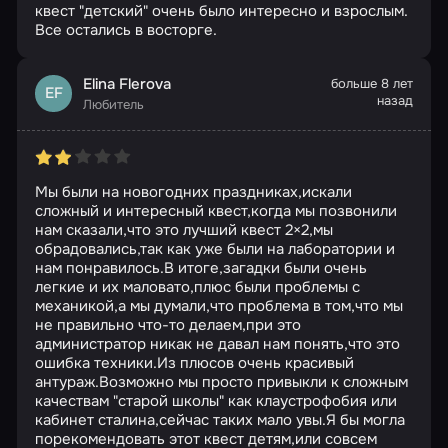
квест "детский" очень было интересно и взрослым.
Все остались в восторге.
Elina Flerova
больше 8 лет
EF
назад
Любитель
Мы были на новогодних праздниках,искали
сложный и интересный квест,когда мы позвонили
нам сказали,что это лучший квест 2×2,мы
обрадовались,так как уже были на лаборатории и
нам понравилось.В итоге,загадки были очень
легкие и их маловато,плюс были проблемы с
механикой,а мы думали,что проблема в том,что мы
не правильно что-то делаем,при это
администратор никак не давал нам понять,что это
ошибка техники.Из плюсов очень красивый
антураж.Возможно мы просто привыкли к сложным
качествам "старой школы" как клаустрофобия или
кабинет сталина,сейчас таких мало увы.Я бы могла
порекомендовать этот квест детям,или совсем