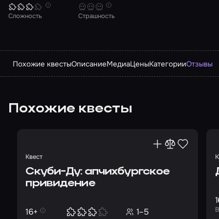
Сложность
Страшность
Похожие квесты
Описание
Медиа
Цены
Категории
Отзывы
Похожие квесты
Квест
К
Скуби-Ду: апчихбургское
привидение
1
В
16+
1–5