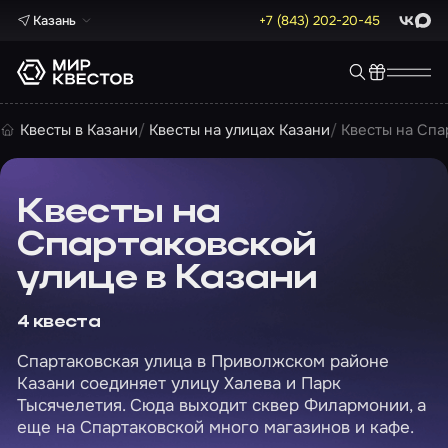
Казань
+7 (843) 202-20-45
ВКонта
Max
Квесты в Казани
Квесты на улицах Казани
Квесты на Спа
Квесты на
Спартаковской
улице в Казани
4 квеста
Спартаковская улица в Приволжском районе
Казани соединяет улицу Халева и Парк
Тысячелетия. Сюда выходит сквер Филармонии, а
еще на Спартаковской много магазинов и кафе.