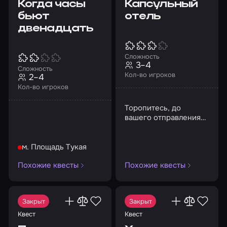
Когда часы
Капсульный
бьют
отель
двенадцать
Сложность
3–4
Сложность
Кол-во игроков
2–4
Кол-во игроков
Торопитесь, до
вашего отправления
из отеля остался
ровно 1 час.
м. Площадь Тукая
Похожие квесты
Похожие квесты
Закрыт
Закрыт
Квест
Квест