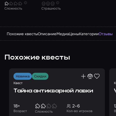
Сложность
Страшность
Похожие квесты
Описание
Медиа
Цены
Категории
Отзывы
Похожие квесты
Новинка
Скидки
Квест
К
Тайна антикварной лавки
18+
2–6
1
Возраст
Кол-во игроков
В
Сложность