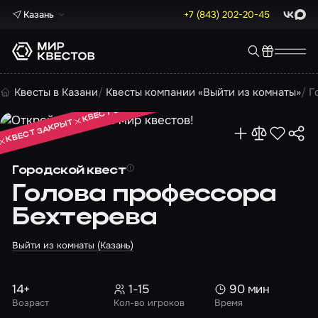
Казань
+7 (843) 202-20-45
ВКонта
Max
КВЕСТ ЗАКРЫТ
Квесты в Казани
Квесты компании «Выйти из комнаты»
Г
КВЕСТ ЗАКРЫТ
КВЕСТ ЗАКРЫТ
Городской квест
Голова профессора
Бехтерева
Выйти из комнаты (Казань)
14+
1-15
90 мин
Возраст
Кол-во игроков
Время