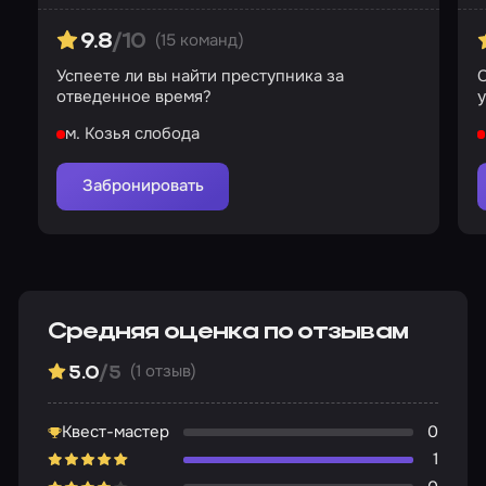
(15 команд)
9.8
/10
Успеете ли вы найти преступника за
С
отведенное время?
м. Козья слобода
Забронировать
Средняя оценка по отзывам
(1 отзыв)
5.0
/5
Квест-мастер
0
1