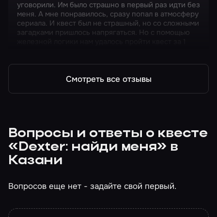
уговорили. Им было страшно в первый раз идти без
меня. А мне понравилось, сразу попал в атмосферу
сериала. И квест был не страшный, но со сложными
загадками пришлось напрягаться. Но с помощью
железной логики нам удалось пройти квест за 1
час.
Смотреть все отзывы
Вопросы и ответы о квесте
«Dexter: найди меня» в
Казани
Вопросов еще нет - задайте свой первый.