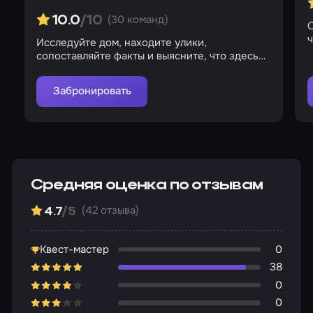
(30 команд)
10.0
/10
С
ч
Исследуйте дом, находите улики,
сопоставляйте факты и выясните, что здесь
происходит
Забронировать
Средняя оценка по отзывам
(42 отзыва)
4.7
/5
Квест-мастер
0
38
0
0