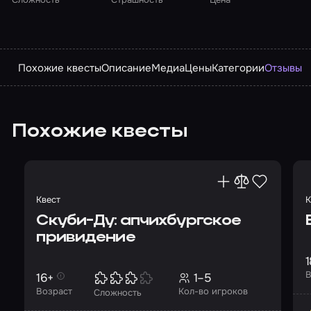
Похожие квесты
Описание
Медиа
Цены
Категории
Отзывы
Похожие квесты
Квест
К
Скуби-Ду: апчихбургское
привидение
1
В
16+
1–5
Возраст
Кол-во игроков
Сложность