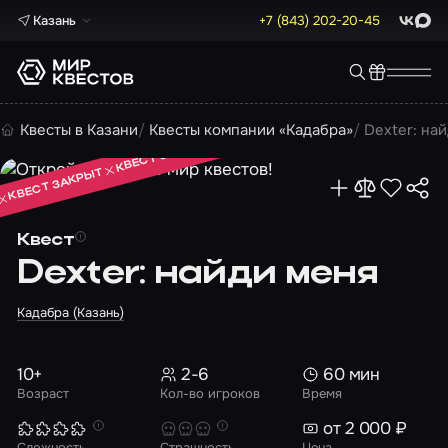
Казань
+7 (843) 202-20-45
ВКонта
Max
КВЕСТ ЗАКРЫТ
Квесты в Казани
Квесты компании «Кадабра»
Dexter: на
КВЕСТ ЗАКРЫТ
КВЕСТ ЗАКРЫТ
Квест
Dexter: найди меня
Кадабра (Казань)
10+
2-6
60 мин
Возраст
Кол-во игроков
Время
от 2 000 ₽
Сложность
Страшность
Цена