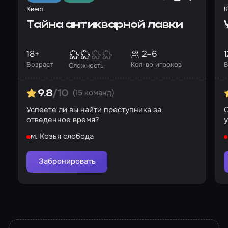
Квест
К
Тайна антикварной лавки
18+
2–6
1
Возраст
Кол-во игроков
В
Сложность
(15 команд)
9.8
/10
Успеете ли вы найти преступника за
С
отведенное время?
м. Козья слобода
Забронировать