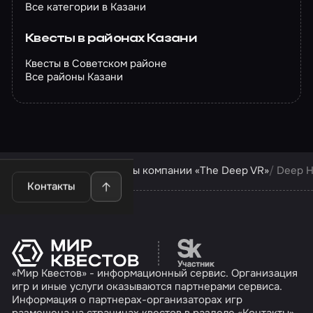
Все категории в Казани
Квесты в районах Казани
Квесты в Советском районе
Все районы Казани
Квесты в Казани
Квесты компании «The Deep VR»
Deep 
Контакты
Перейти на сайт партн
«Мир Квестов» - информационный сервис. Организация
игр и иные услуги оказываются партнерами сервиса.
Информация о партнерах-организаторах игр
размещена на страницах квестов в разделе «Контакты»