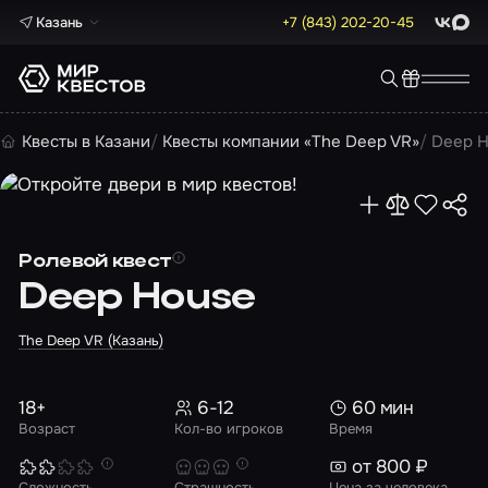
Казань
+7 (843) 202-20-45
ВКонта
Max
Квесты в Казани
Квесты компании «The Deep VR»
Deep 
Ролевой квест
Deep House
The Deep VR (Казань)
18+
6-12
60 мин
Возраст
Кол-во игроков
Время
от 800 ₽
Сложность
Страшность
Цена за человека