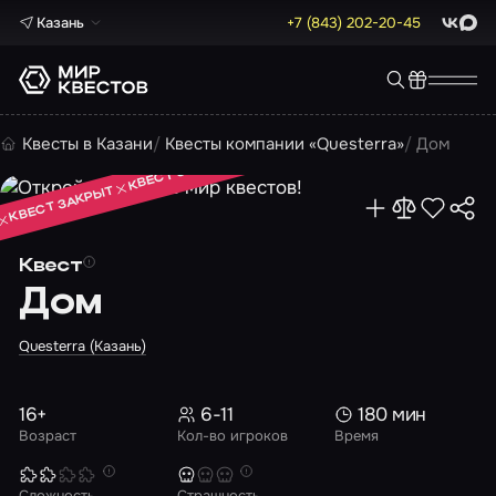
Казань
+7 (843) 202-20-45
ВКонта
Max
КВЕСТ ЗАКРЫТ
Квесты в Казани
Квесты компании «Questerra»
Дом
КВЕСТ ЗАКРЫТ
КВЕСТ ЗАКРЫТ
Квест
Дом
Questerra (Казань)
16+
6-11
180 мин
Возраст
Кол-во игроков
Время
Сложность
Страшность