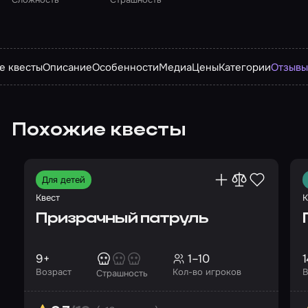
е квесты
Описание
Особенности
Медиа
Цены
Категории
Отзыв
Похожие квесты
Для детей
Квест
К
Призрачный патруль
9+
1–10
1
Возраст
Кол-во игроков
В
Страшность