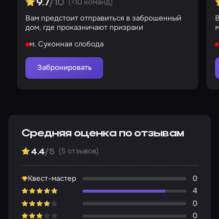
(<10 команд)
9.7
/10
Вам предстоит отправиться в заброшенный
дом, где проказничают призраки
м
м. Суконная слобода
Забронировать
Средняя оценка по отзывам
(5 отзывов)
4.4
/5
Квест-мастер
0
4
0
0