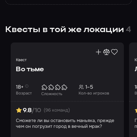
Квесты в той же локации
4
Квест
К
Во тьме
18+
1–5
1
Возраст
Кол-во игроков
В
Сложность
(96 команд)
9.8
/10
Сможете ли вы остановить маньяка, прежде
П
чем он погрузит город в вечный мрак?
п