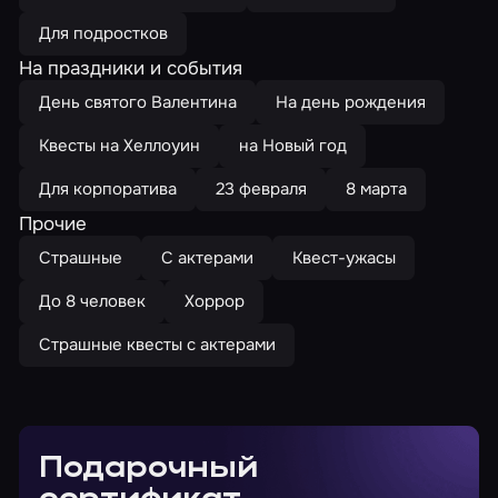
Для подростков
На праздники и события
День святого Валентина
На день рождения
Квесты на Хеллоуин
на Новый год
Для корпоратива
23 февраля
8 марта
Прочие
Страшные
С актерами
Квест-ужасы
До 8 человек
Хоррор
Страшные квесты с актерами
Подарочный