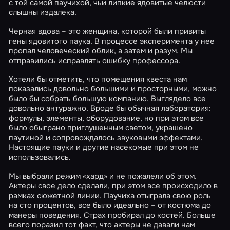
с той самой паучихой, чьи липкие ядовитые челюсти
слышны издалека.
Черная вдова – это женщина, которой были привиты
гены ядовитого паука. В процессе эксперимента у нее
пропал человеческий облик, а затем и разум. Мы
отправились исправлять ошибку профессора.
Хотели бы отметить, что помещения квеста нам
показались довольно большими и просторными, можно
было бы собрать большую компанию. Выглядело все
довольно антуражно. Вроде бы обычная лаборатория:
формулы, элементы, оборудование, но при этом все
было обыграно приглушенным светом, украшено
паутиной и сопровождалось звуковыми эффектами.
Настоящие пауки и другие насекомые при этом не
использовались.
Мы выбрали режим «хард» и не пожалели об этом.
Актеры свое дело сделали, при этом все происходило в
рамках сюжетной линии. Паучиха отыграла свою роль
на сто процентов, все было идеально – от костюма до
манеры поведения. Страх пробирал до костей. Больше
всего поразил тот факт, что актеры не давали нам