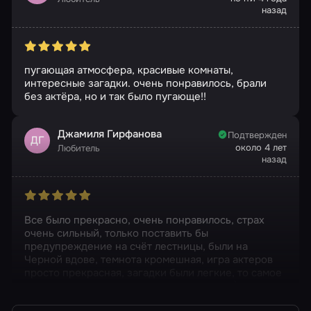
назад
пугающая атмосфера, красивые комнаты,
интересные загадки. очень понравилось, брали
без актёра, но и так было пугающе!!
Джамиля Гирфанова
Подтвержден
ДГ
около 4 лет
Любитель
назад
Все было прекрасно, очень понравилось, страх
очень сильный, только поставить бы
предупреждение на счёт лестницы, были на
Черной вдове, темнота кромешная, игра актеров
просто прекрасная, загадки были легкие, то самое
для нас, никогда так не кричала от страха)