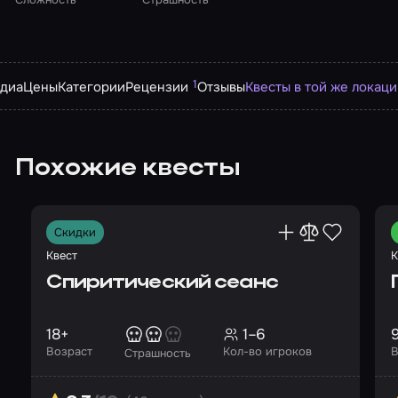
1
диа
Цены
Категории
Рецензии
Отзывы
Квесты в той же локаци
Похожие квесты
Скидки
Квест
К
Спиритический сеанс
18+
1–6
Возраст
Кол-во игроков
В
Страшность