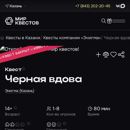
Казань
+7 (843) 202-20-45
ВКонта
Max
КВЕСТ ЗАКРЫТ
Квесты в Казани
Квесты компании «Энигма»
Черная вдо
КВЕСТ ЗАКРЫТ
КВЕСТ ЗАКРЫТ
Квест
Черная вдова
Энигма (Казань)
14+
1-8
80 мин
Возраст
Кол-во игроков
Время
Сложность
Страшность