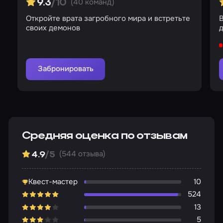
(40 команд)
9.3
/10
Откройте врата загробного мира и встретьте
своих демонов
д
Забронировать
Средняя оценка по отзывам
(544 отзыва)
4.9
/5
Квест-мастер
10
524
13
5