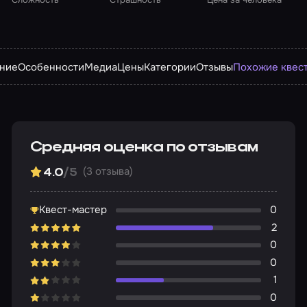
ние
Особенности
Медиа
Цены
Категории
Отзывы
Похожие квес
Средняя оценка по отзывам
(3 отзыва)
4.0
/5
Квест-мастер
0
2
0
0
1
0