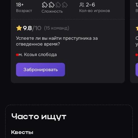
18+
2–6
1
Возраст
Кол-во игроков
В
Сложность
(15 команд)
9.8
/10
Успеете ли вы найти преступника за
С
отведенное время?
м. Козья слобода
Забронировать
Часто ищут
Квесты