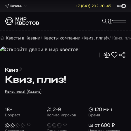
Казань
+7 (843) 202-20-45
ВКонта
Max
Квесты в Казани
Квесты компании «Квиз, плиз!»
Квиз, пл
Квиз
Квиз, плиз!
Квиз, плиз! (Казань)
18+
2-9
120 мин
Возраст
Кол-во игроков
Время
от 600 ₽
Сложность
Страшность
Цена за человека