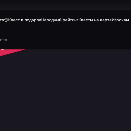
та
Квест в подарок
Народный рейтинг
Квесты на карте
Игрокам
Хилл
 ЗАКРЫТ