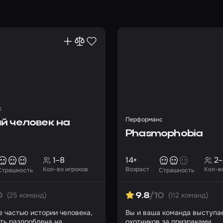
с
Перформанс
й человек на
Phasmophobia
1–8
14+
2–
Кол-во игроков
Возраст
Кол-в
Страшность
Страшность
(25 команд)
(112 команд)
0
9.8
/10
е частью истории человека,
Вы и ваша команда выступае
сть раздроблена на
охотников за призраками