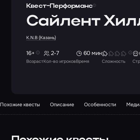
Квест-Перформанс
Сайлент Хил
K.N.B (Казань)
16+
2-7
60 мин
Возраст
Кол-во игроков
Время
Сложность
Ст
Похожие квесты
Описание
Особенности
Меди