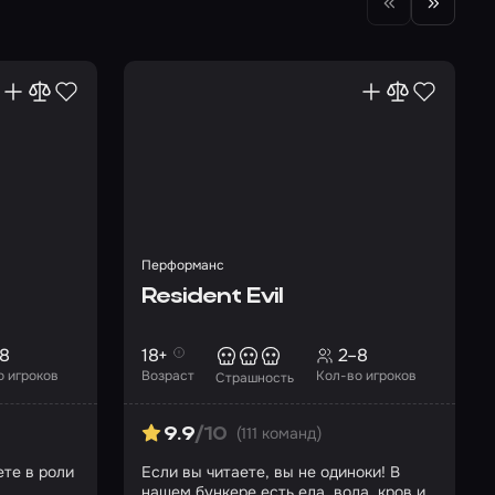
Перформанс
Resident Evil
8
18+
2–8
о игроков
Возраст
Кол-во игроков
Страшность
(111 команд)
9.9
/10
те в роли
Если вы читаете, вы не одиноки! В
нашем бункере есть еда, вода, кров и