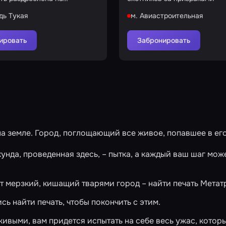
 осколков
дь Тукая
м. Авиастроительная
ировать
Забронировать
на земле. Город, поглощающий все живое, попавшее в ег
нда, проведенная здесь, – пытка, а каждый ваш шаг може
т мерзкий, кишащий тварями город – найти печать Метат
ь найти печать, чтобы покончить с этим.
ивыми, вам придется испытать на себе весь ужас, которы