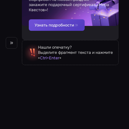
закажите подарочный сертификат «Мира
Квестов»!
Узнать подробности
Нашли опечатку?
Выделите фрагмент текста и нажмите
«
»
Ctrl
+
Enter