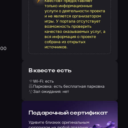
Квестов» предоставляет
только информационные
услуги о деятельности проекта
и не является организатором
игры. У портала отсутствует
возможность проверить
качество оказываемых услуг, а
вся информация о проекте
собрана из открытых
источников.
500
В квесте есть
Wi-Fi: есть
Парковка: есть бесплатная парковка
Зал ожидания: нет
Подарочный сертификат
Удивите близких оригинальным
сюрпризом на любой праздник —