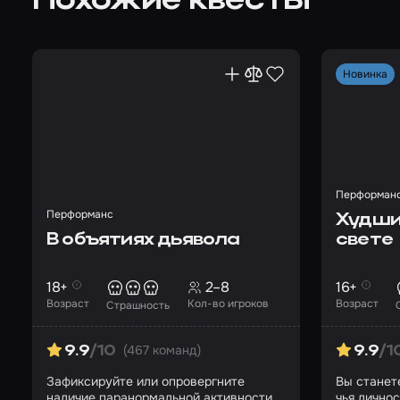
Похожие квесты
Новинка
Перформан
Перформанс
Худши
В объятиях дьявола
свете
18+
2–8
16+
Возраст
Кол-во игроков
Возраст
Страшность
(467 команд)
9.9
/10
9.9
/1
Зафиксируйте или опровергните
Вы станет
наличие паранормальной активности в
чья лично