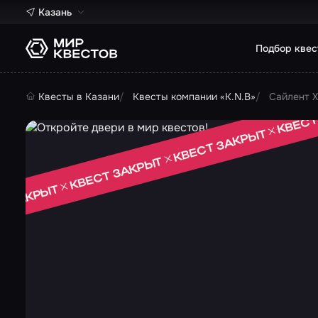
Казань
Подбор квес
Квесты в Казани
Квесты компании «K.N.B»
Сайлент 
КВЕСТ
КВЕСТ ЗАКРЫТ
КВЕСТ ЗАКРЫТ
Т ЗАКРЫТ
 ЗАКРЫТ