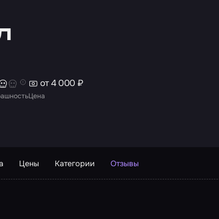
л
от 4 000 ₽
рашность
Цена
а
Цены
Категории
Отзывы