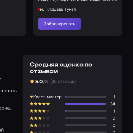
безопасность
м. Площадь Тукая
Забронировать
Средняя оценка по
отзывам
о
(35 отзывов)
5.0
/5
т стать
Квест-мастер
1
34
рона.
1
0
0
й
0