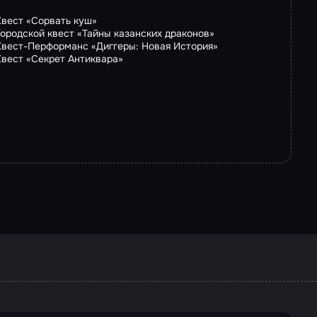
Квест «Сорвать куш»
Городской квест «Тайны казанских драконов»
Квест-Перформанс «Диггеры: Новая История»
Квест «Секрет Антиквара»