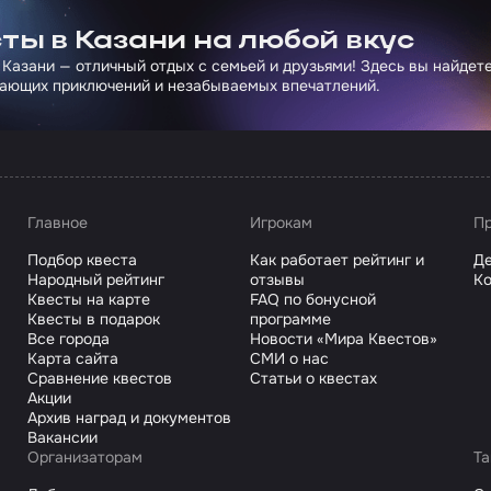
ты в Казани на любой вкус
 Казани — отличный отдых с семьей и друзьями! Здесь вы найдет
ающих приключений и незабываемых впечатлений.
Главное
Игрокам
Пр
Подбор квеста
Как работает рейтинг и
Де
Народный рейтинг
отзывы
Ко
Квесты на карте
FAQ по бонусной
Квесты в подарок
программе
Все города
Новости «Мира Квестов»
Карта сайта
СМИ о нас
Сравнение квестов
Статьи о квестах
Акции
Архив наград и документов
Вакансии
Организаторам
Та