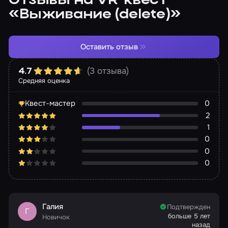
Отзывы на VR-квест
«Выживание (delete)»
Оставить отзыв
(3 отзыва)
4.7
Средняя оценка
Квест-мастер
0
2
1
0
0
0
Галия
Подтвержден
Г
больше 5 лет
Новичок
назад