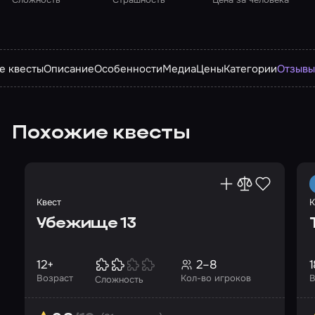
е квесты
Описание
Особенности
Медиа
Цены
Категории
Отзыв
Похожие квесты
Квест
К
Убежище 13
12+
2–8
1
Возраст
Кол-во игроков
В
Сложность