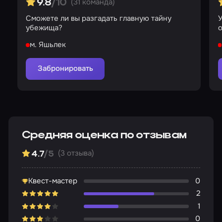
(31 команда)
9.8
/10
Сможете ли вы разгадать главную тайну
У
убежища?
м. Яшьлек
Забронировать
Средняя оценка по отзывам
(3 отзыва)
4.7
/5
Квест-мастер
0
2
1
0