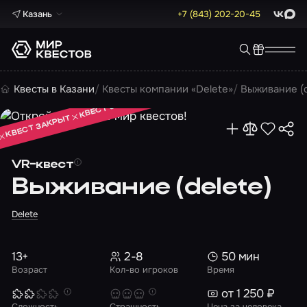
Казань
+7 (843) 202-20-45
ВКонта
Max
КВЕСТ ЗАКРЫТ
Квесты в Казани
Квесты компании «Delete»
Выживание (d
КВЕСТ ЗАКРЫТ
КВЕСТ ЗАКРЫТ
VR-квест
Выживание (delete)
Delete
13+
2-8
50 мин
Возраст
Кол-во игроков
Время
от 1 250 ₽
Сложность
Страшность
Цена за человека