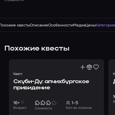
Похожие квесты
Описание
Особенности
Медиа
Цены
Категори
Похожие квесты
Квест
К
Скуби-Ду: апчихбургское
привидение
1
В
16+
1–5
Возраст
Кол-во игроков
Сложность