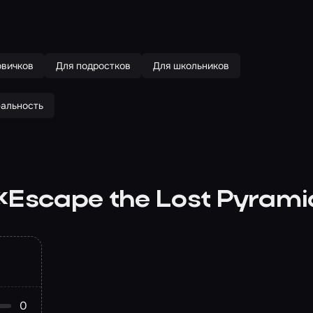
овичков
Для подростков
Для школьников
еальность
Escape the Lost Pyram
0