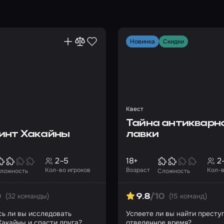
Новинка
Скидки
Квест
Тайна антикварн
инт Хакайны
лавки
2–5
18+
2
Кол-во игроков
Возраст
Кол-в
ложность
Сложность
(32 команды)
(15 команд)
0
9.8
/10
ь ли вы исследовать
Успеете ли вы найти престу
Хакайны и спасти друга?
отведенное время?