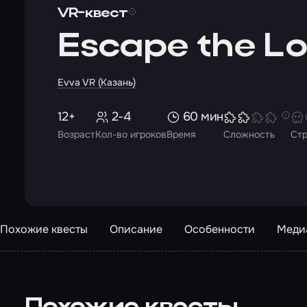
VR-квест
Escape the Lo
Evva VR (Казань)
12+
2-4
60 мин
Возраст
Кол-во игроков
Время
Сложность
Ст
Похожие квесты
Описание
Особенности
Меди