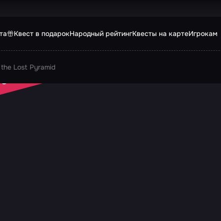
та
Квест в подарок
Народный рейтинг
Квесты на карте
Игрокам
the Lost Pyramid
 ЗАКРЫТ