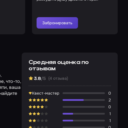
Забронировать
Средняя оценка по
отзывам
.
(4 отзыва)
3.8
/5
, что-то,
яти, ваша
 найдите
Квест-мастер
0
2
0
1
1
0