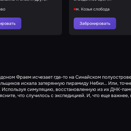
ево
м. Козья слобода
ировать
Забронировать
лдоном Фраем исчезает где-то на Синайском полуострове
льщиков искала затерянную пирамиду Небки… Или, точнее
л. Используя симуляцию, восстановленную из их ДНК-пам
сните, что случилось с экспедицией. И, что еще важнее,