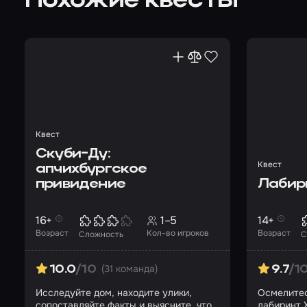
Похожие квесты
Квест
Скуби-Ду:
Квест
апчихбургское
привидение
Лабир
16+
1–5
14+
Возраст
Кол-во игроков
Возраст
Сложность
С
(31 команда)
10.0
/10
9.7
/1
Исследуйте дом, находите улики,
Осмелитес
сопоставляйте факты и выясните, что
лабиринт 