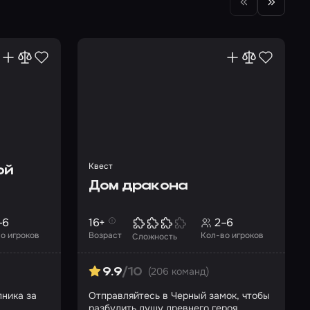
Квест
ой
Дом дракона
–6
16+
2–6
о игроков
Возраст
Кол-во игроков
Сложность
(206 команд)
9.9
/10
пника за
Отправляйтесь в Черный замок, чтобы
разбудить душу древнего героя