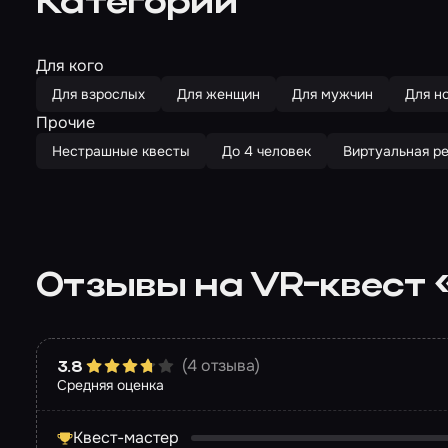
Категории
Для кого
Для взрослых
Для женщин
Для мужчин
Для н
Прочие
Нестрашные квесты
До 4 человек
Виртуальная р
Отзывы на VR-квест «
(4 отзыва)
3.8
Средняя оценка
Квест-мастер