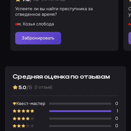
Успеете ли вы найти преступника за
С
отведенное время?
м. Козья слобода
Забронировать
Средняя оценка по отзывам
(1 отзыв)
5.0
/5
Квест-мастер
0
1
0
0