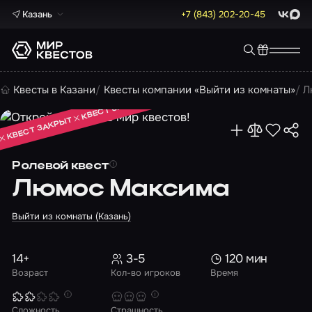
Казань
+7 (843) 202-20-45
ВКонта
Max
КВЕСТ ЗАКРЫТ
Квесты в Казани
Квесты компании «Выйти из комнаты»
Л
КВЕСТ ЗАКРЫТ
КВЕСТ ЗАКРЫТ
Ролевой квест
Люмос Максима
Выйти из комнаты (Казань)
14+
3-5
120 мин
Возраст
Кол-во игроков
Время
Сложность
Страшность