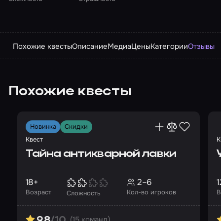
Похожие квесты
Описание
Медиа
Цены
Категории
Отзывы
Похожие квесты
Новинка
Скидки
Квест
К
Тайна антикварной лавки
18+
2–6
1
Возраст
Кол-во игроков
В
Сложность
(15 команд)
9.8
/10