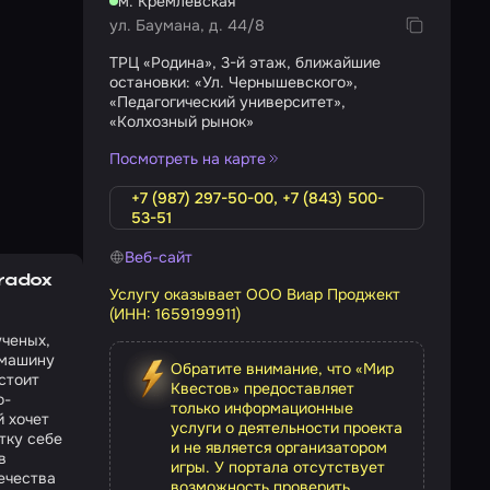
м. Кремлевская
ул. Баумана, д. 44/8
ТРЦ «Родина», 3-й этаж, ближайшие
остановки: «Ул. Чернышевского»,
«Педагогический университет»,
«Колхозный рынок»
Посмотреть на карте
+7 (987) 297-50-00, +7 (843) 500-
53-51
Веб-сайт
aradox
Услугу оказывает ООО Виар Проджект
(ИНН: 1659199911)
ученых,
 машину
Обратите внимание, что «Мир
стоит
Квестов» предоставляет
о-
только информационные
й хочет
услуги о деятельности проекта
тку себе
и не является организатором
в
игры. У портала отсутствует
ечества
возможность проверить