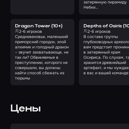
затерянную пирамиду
Небки…
Dragon Tower (10+)
Depths of Osiris (1
2-6 игроков
2-6 игроков
Средневековье, маленький
В составе группы
приморский городок, злой
глубоководных археол
алхимик и голодный дракон
вам предстоит проник
– звучит захватывающе, не
в затерянный храм
так ли? Обвиняемые в
Осириса. По слухам, т
преступлении, которого не
хранится древнейший
совершали, вы должны
артефакт, и мы нужда
найти способ сбежать из
в вас и вашей команде
тюрьмы
Цены