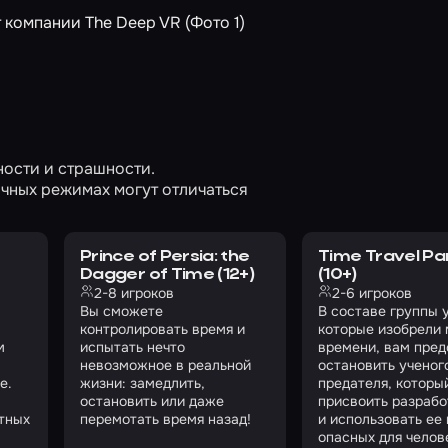
ности и страшности.
чных режимах могут отличаться
Prince of Persia: the
Time Travel P
Dagger of Time (12+)
(10+)
2-8 игроков
2-6 игроков
Вы сможете
В составе группы 
контролировать время и
которые изобрели
м
испытать нечто
времени, вам пред
невозможное в реальной
остановить ученог
е.
жизни: замедлить,
предателя, которы
остановить или даже
присвоить разрабо
тных
перемотать время назад!
и использовать ее 
опасных для челов