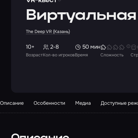
VR-квест
Виртуальная
The Deep VR (Казань)
10+
2-8
50 мин
Возраст
Кол-во игроков
Время
Сложность
Ст
Описание
Особенности
Медиа
Доступные ре