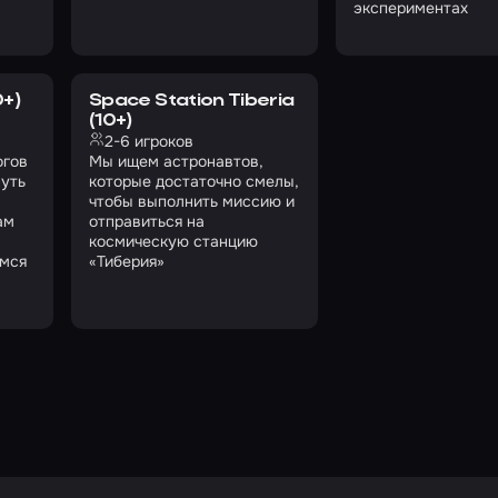
экспериментах
0+)
Space Station Tiberia
(10+)
2-6 игроков
огов
Мы ищем астронавтов,
нуть
которые достаточно смелы,
чтобы выполнить миссию и
ам
отправиться на
космическую станцию
емся
«Тиберия»