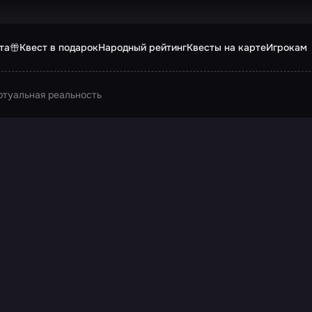
та
Квест в подарок
Народный рейтинг
Квесты на карте
Игрокам
ртуальная реальность