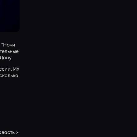
в
"Ночи
ательные
Дону.
ссии. Их
сколько
овость