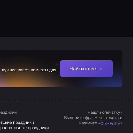
Найти квест
е лучшие квест-комнаты для
аздники
Нашли опечатку?
Выделите фрагмент текста и
тские праздники
нажмите «
»
Ctrl
+
Enter
рпоративные праздники