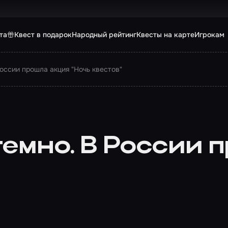
та
Квест в подарок
Народный рейтинг
Квесты на карте
Игрокам
России прошла акция "Ночь квестов"
темно. В России