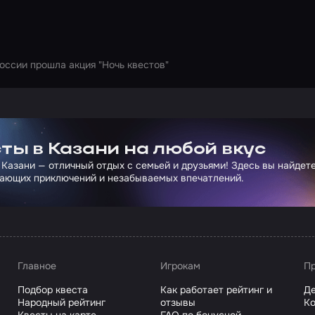
России прошла акция "Ночь квестов"
ртнера Сколково
ты в Казани на любой вкус
 Казани — отличный отдых с семьей и друзьями! Здесь вы найдет
ающих приключений и незабываемых впечатлений.
Главное
Игрокам
Пр
Подбор квеста
Как работает рейтинг и
Де
Народный рейтинг
отзывы
Ко