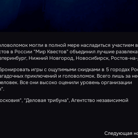
 головоломок могли в полной мере насладиться участием 
естов в России "Мир Квестов" объединил лучшие развлек
катеринбург, Нижний Новгород, Новосибирск, Ростов-на-
бронировать игры с ощутимыми скидками в 5 городах Ро
гадочных приключений и головоломок. Всего лишь за не
 человек. Все они высоко оценили уровень организации
ы"
.
осковия", "Деловая трибуна", Агентство независимой
Следующая н