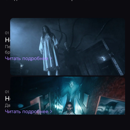
Новость
01 августа 2026
1 минута
Елена А.
Новость
Новинки июля в Казани от 31.07.2026
Перформанс и экшн-игра уже доступны для
бронирования
Читать подробнее
Новость
01 июля 2026
1 минута
Елена А.
Новость
Новинки июня в Казани от 30.06.2026
Два перформанса и квест ждут вашей игры
Читать подробнее